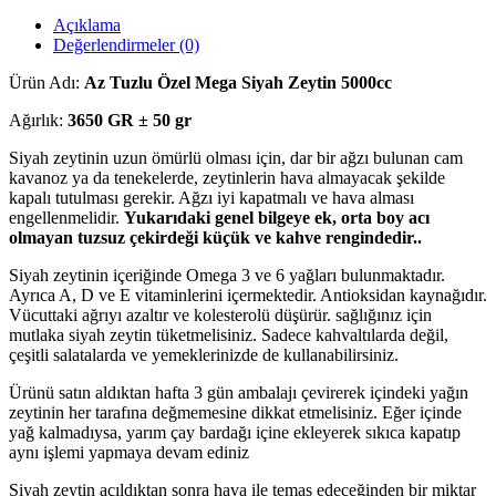
Açıklama
Değerlendirmeler (0)
Ürün Adı:
Az Tuzlu Özel Mega Siyah Zeytin 5000cc
Ağırlık:
3650 GR ± 50 gr
Siyah zeytinin uzun ömürlü olması için, dar bir ağzı bulunan cam
kavanoz ya da tenekelerde, zeytinlerin hava almayacak şekilde
kapalı tutulması gerekir. Ağzı iyi kapatmalı ve hava alması
engellenmelidir.
Yukarıdaki genel bilgeye ek, orta boy acı
olmayan tuzsuz çekirdeği küçük ve kahve rengindedir..
Siyah zeytinin içeriğinde Omega 3 ve 6 yağları bulunmaktadır.
Ayrıca A, D ve E vitaminlerini içermektedir. Antioksidan kaynağıdır.
Vücuttaki ağrıyı azaltır ve kolesterolü düşürür. sağlığınız için
mutlaka siyah zeytin tüketmelisiniz. Sadece kahvaltılarda değil,
çeşitli salatalarda ve yemeklerinizde de kullanabilirsiniz.
Ürünü satın aldıktan hafta 3 gün ambalajı çevirerek içindeki yağın
zeytinin her tarafına değmemesine dikkat etmelisiniz. Eğer içinde
yağ kalmadıysa, yarım çay bardağı içine ekleyerek sıkıca kapatıp
aynı işlemi yapmaya devam ediniz
Siyah zeytin açıldıktan sonra hava ile temas edeceğinden bir miktar