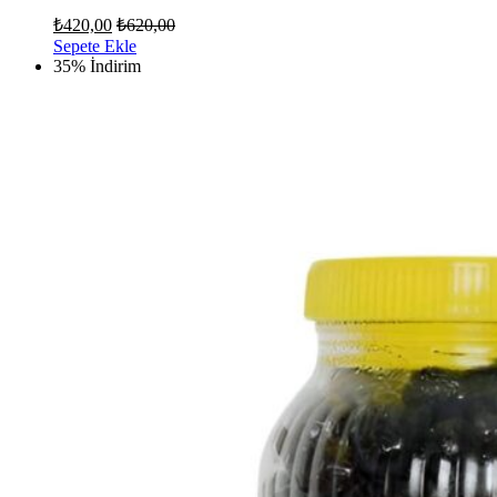
₺
420,00
₺
620,00
Sepete Ekle
35% İndirim