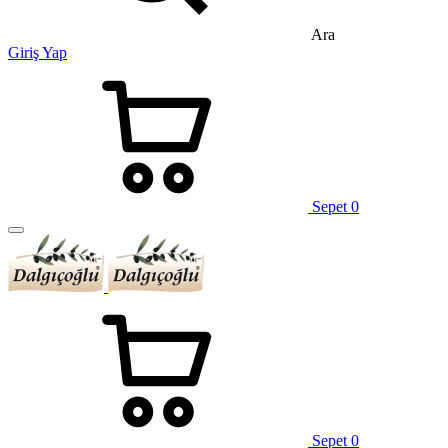
Ara
Giriş Yap
Sepet
0
Sepet
0