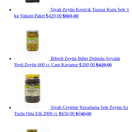
Siyah Zeytin Kıvırcık Tuzsuz Kuru Sele 1
kg Vakum Paket
₺
420,00
₺
601,00
Biberli Zeytin Biber Dolgulu Ayvalık
Yeşil Zeytin 660 cc Cam Kavanoz
₺
260,00
₺
428,00
Siyah Çevirme Yuvarlama Sele Zeytin Az
Tuzlu Orta Etli 2000 cc
₺
650,00
₺
740,00