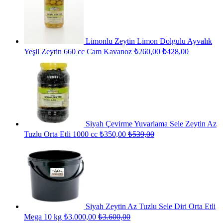
Limonlu Zeytin Limon Dolgulu Ayvalık
Yeşil Zeytin 660 cc Cam Kavanoz
₺
260,00
₺
428,00
Siyah Çevirme Yuvarlama Sele Zeytin Az
Tuzlu Orta Etli 1000 cc
₺
350,00
₺
539,00
Siyah Zeytin Az Tuzlu Sele Diri Orta Etli
Mega 10 kg
₺
3.000,00
₺
3.600,00