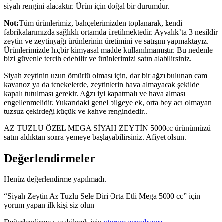
siyah rengini alacaktır. Ürün için doğal bir durumdur.
Not:
Tüm ürünlerimiz, bahçelerimizden toplanarak, kendi
fabrikalarımızda sağlıklı ortamda üretilmektedir. Ayvalık’ta 3 nesildir
zeytin ve zeytinyağı ürünlerinin üretimini ve satışını yapmaktayız.
Ürünlerimizde hiçbir kimyasal madde kullanılmamıştır. Bu nedenle
bizi güvenle tercih edebilir ve ürünlerimizi satın alabilirsiniz.
Siyah zeytinin uzun ömürlü olması için, dar bir ağzı bulunan cam
kavanoz ya da tenekelerde, zeytinlerin hava almayacak şekilde
kapalı tutulması gerekir. Ağzı iyi kapatmalı ve hava alması
engellenmelidir. Yukarıdaki genel bilgeye ek, orta boy acı olmayan
tuzsuz çekirdeği küçük ve kahve rengindedir..
AZ TUZLU ÖZEL MEGA SİYAH ZEYTİN 5000cc ürünümüzü
satın aldıktan sonra yemeye başlayabilirsiniz. Afiyet olsun.
Değerlendirmeler
Henüz değerlendirme yapılmadı.
“Siyah Zeytin Az Tuzlu Sele Diri Orta Etli Mega 5000 cc” için
yorum yapan ilk kişi siz olun
Değerlendirme yazabilmek için
oturum açmalısınız
.