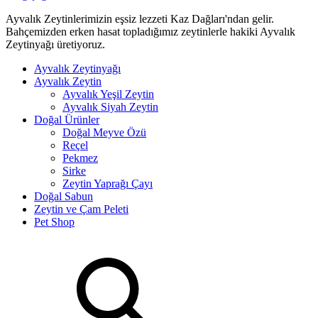
Ayvalık Zeytinlerimizin eşsiz lezzeti Kaz Dağları'ndan gelir.
Bahçemizden erken hasat topladığımız zeytinlerle hakiki Ayvalık
Zeytinyağı üretiyoruz.
Ayvalık Zeytinyağı
Ayvalık Zeytin
Ayvalık Yeşil Zeytin
Ayvalık Siyah Zeytin
Doğal Ürünler
Doğal Meyve Özü
Reçel
Pekmez
Sirke
Zeytin Yaprağı Çayı
Doğal Sabun
Zeytin ve Çam Peleti
Pet Shop